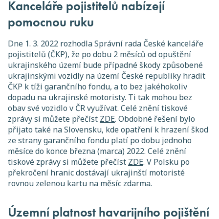
Kanceláře pojistitelů nabízejí
pomocnou ruku
Dne 1. 3. 2022 rozhodla Správní rada České kanceláře
pojistitelů (ČKP), že po dobu 2 měsíců od opuštění
ukrajinského území bude případné škody způsobené
ukrajinskými vozidly na území České republiky hradit
ČKP k tíži garančního fondu, a to bez jakéhokoliv
dopadu na ukrajinské motoristy. Ti tak mohou bez
obav své vozidlo v ČR využívat. Celé znění tiskové
zprávy si můžete přečíst
ZDE
. Obdobné řešení bylo
přijato také na Slovensku, kde opatření k hrazení škod
ze strany garančního fondu platí po dobu jednoho
měsíce do konce března (marca) 2022. Celé znění
tiskové zprávy si můžete přečíst
ZDE
. V Polsku po
překročení hranic dostávají ukrajinští motoristé
rovnou zelenou kartu na měsíc zdarma.
Územní platnost havarijního pojištění