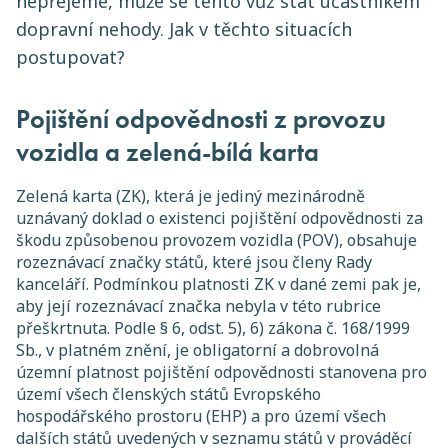
nepřejeme, může se tento vůz stát účastníkem
dopravní nehody. Jak v těchto situacích
postupovat?
Pojištění odpovědnosti z provozu
vozidla a zelená-bílá karta
Zelená karta (ZK), která je jediný mezinárodně
uznávaný doklad o existenci pojištění odpovědnosti za
škodu způsobenou provozem vozidla (POV), obsahuje
rozeznávací značky států, které jsou členy Rady
kanceláří. Podmínkou platnosti ZK v dané zemi pak je,
aby její rozeznávací značka nebyla v této rubrice
přeškrtnuta. Podle § 6, odst. 5), 6) zákona č. 168/1999
Sb., v platném znění, je obligatorní a dobrovolná
územní platnost pojištění odpovědnosti stanovena pro
území všech členských států Evropského
hospodářského prostoru (EHP) a pro území všech
dalších států uvedených v seznamu států v prováděcí