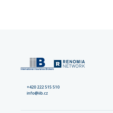
kybernetických rizik klíčové pro
pojistné
stabilitu vašeho podnikání.
spravuje
společnos
přesáhla
+420 222 515 510
info@iib.cz