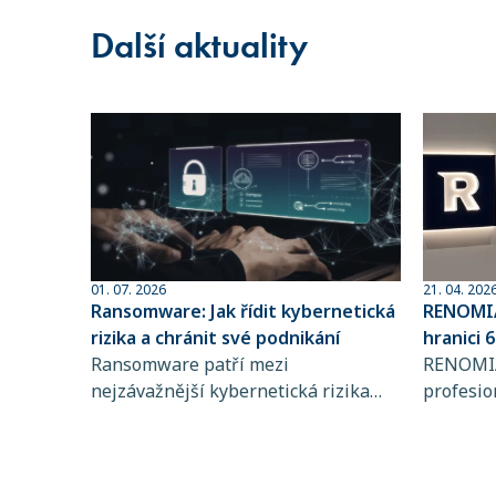
Další aktuality
01. 07. 2026
21. 04. 202
Ransomware: Jak řídit kybernetická
RENOMIA
rizika a chránit své podnikání
hranici 
Ransomware patří mezi
spravov
RENOMIA
nejzávažnější kybernetická rizika
profesio
současnosti. Zjistěte, jak funguje,
makléřů 
koho ohrožuje a proč je řízení
RENOMIA
kybernetických rizik a pojištění
významn