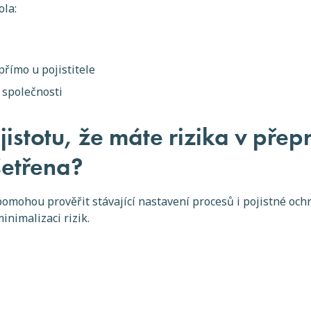
ola:
přímo u pojistitele
e společnosti
jistotu, že máte rizika v pře
šetřena?
pomohou prověřit stávající nastavení procesů i pojistné och
inimalizaci rizik.