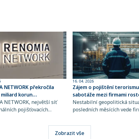
6
16. 04. 2026
 NETWORK překročila
Zájem o pojištění terorismu
6 miliard korun
sabotáže mezi firmami rost
aného pojistného
 NETWORK, největší síť
Nestabilní geopolitická situ
nálních pojišťovacích
posledních měsících vede fi
v České republice a člen
větší obezřetnosti při řízení 
 GROUP, dosáhla
popředí se tak dostává i poji
ého milníku. Hodnota
terorismu a sabotáže, které
Zobrazit vše