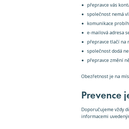
přepravce vás kont
společnost nemá vl
komunikace probíhá
e-mailová adresa s
přepravce tlačí na 
společnost dodá n
přepravce změní ně
Obezřetnost je na mí
Prevence j
Doporučujeme vždy důs
informacemi uvedeným