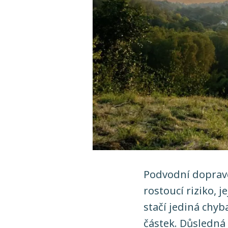
Podvodní dopravc
rostoucí riziko, j
stačí jediná chy
částek. Důsledná