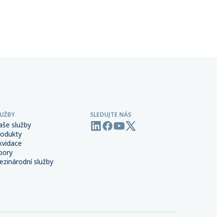
oučástí
umožňuje provoz vozidel s tzv.
šení
podmíněnou automatizací řízení
(SAE Level 3), která dokážou v
určitých situacích převzít řízení od
člověka.
LUŽBY
SLEDUJTE NÁS
aše služby
rodukty
kvidace
bory
zinárodní služby