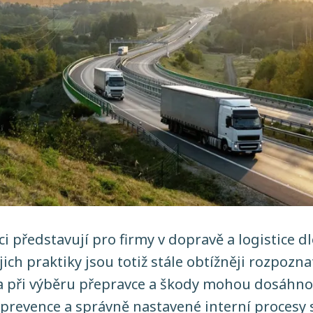
i představují pro firmy v dopravě a logistice 
ejich praktiky jsou totiž stále obtížněji rozpozn
ba při výběru přepravce a škody mohou dosáhn
 prevence a správně nastavené interní procesy 