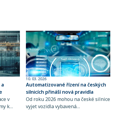
10. 03. 2026
 a
Automatizované řízení na českých
e
silnicích přináší nová pravidla
ace v
Od roku 2026 mohou na české silnice
rmy k
vyjet vozidla vybavená
rizik. Do
automatizovanými systémy řízení.
štění
Novela zákona o provozu na
pozemních komunikacích totiž