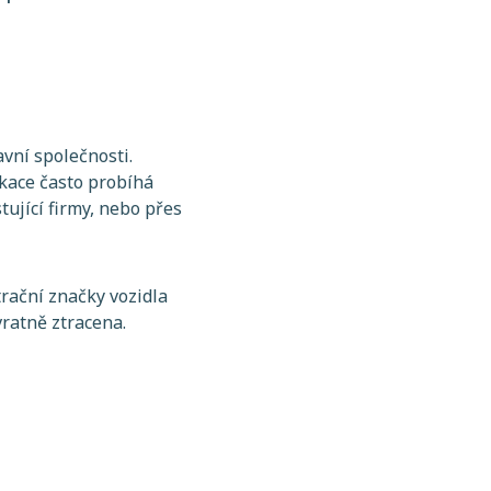
avní společnosti.
kace často probíhá
tující firmy, nebo přes
rační značky vozidla
vratně ztracena.