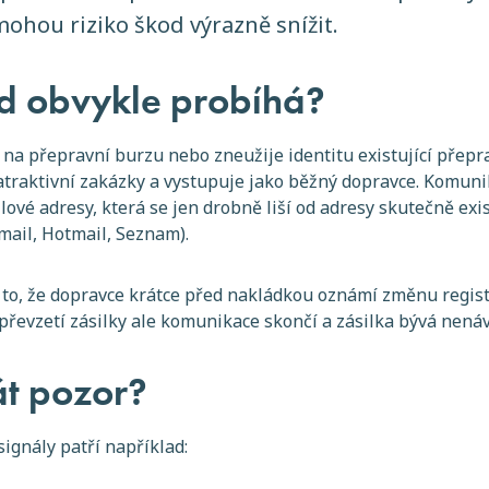
ohou riziko škod výrazně snížit.
d obvykle probíhá?
 na přepravní burzu nebo zneužije identitu existující přepr
traktivní zakázky a vystupuje jako běžný dopravce. Komuni
ové adresy, která se jen drobně liší od adresy skutečně exis
mail, Hotmail, Seznam).
 to, že dopravce krátce před nakládkou oznámí změnu regist
 převzetí zásilky ale komunikace skončí a zásilka bývá nená
át pozor?
ignály patří například: