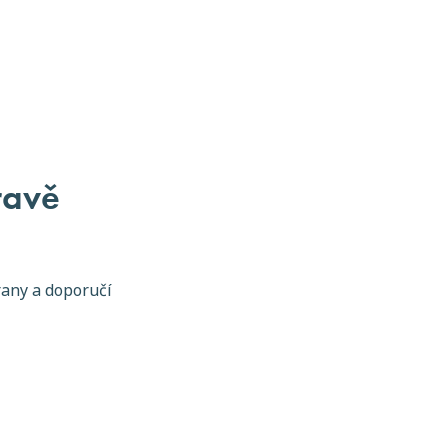
pravě
rany a doporučí