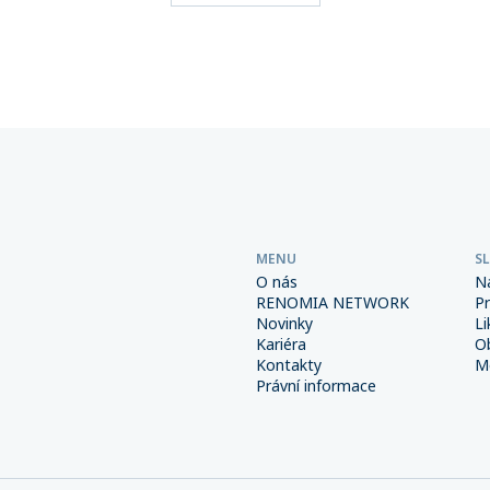
ho, které svým klientům
zpravidla není standardní s
 více než 270 makléřských
pojištění majetku ani přeru
tí sdružených v této síti,
provozu.
 6 miliard korun.
MENU
S
O nás
N
RENOMIA NETWORK
P
Novinky
Li
Kariéra
O
Kontakty
Me
Právní informace