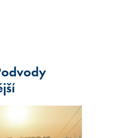
 Podvody
jší