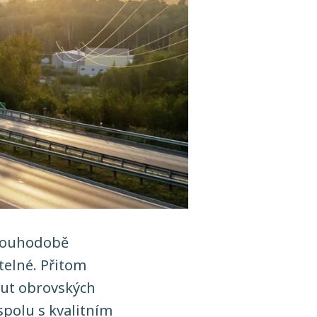
dlouhodobě
atelné. Přitom
out obrovských
spolu s kvalitním