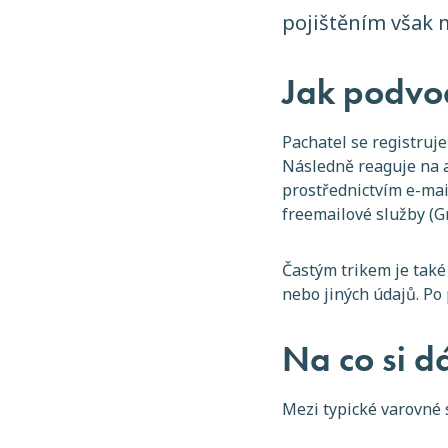
pojištěním však m
Jak podvo
Pachatel se registruje
Následně reaguje na a
prostřednictvím e-mail
freemailové služby (G
Častým trikem je také
nebo jiných údajů. Po
Na co si d
Mezi typické varovné s