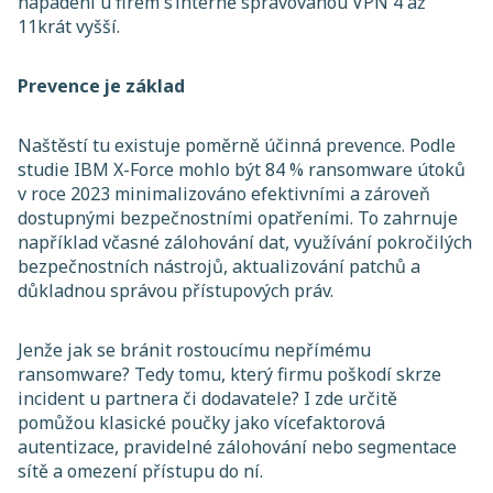
napadení u firem s interně spravovanou VPN 4 až
11krát vyšší.
Prevence je základ
Naštěstí tu existuje poměrně účinná prevence. Podle
studie IBM X-Force mohlo být 84 % ransomware útoků
v roce 2023 minimalizováno efektivními a zároveň
dostupnými bezpečnostními opatřeními. To zahrnuje
například včasné zálohování dat, využívání pokročilých
bezpečnostních nástrojů, aktualizování patchů a
důkladnou správou přístupových práv.
Jenže jak se bránit rostoucímu nepřímému
ransomware? Tedy tomu, který firmu poškodí skrze
incident u partnera či dodavatele? I zde určitě
pomůžou klasické poučky jako vícefaktorová
autentizace, pravidelné zálohování nebo segmentace
sítě a omezení přístupu do ní.