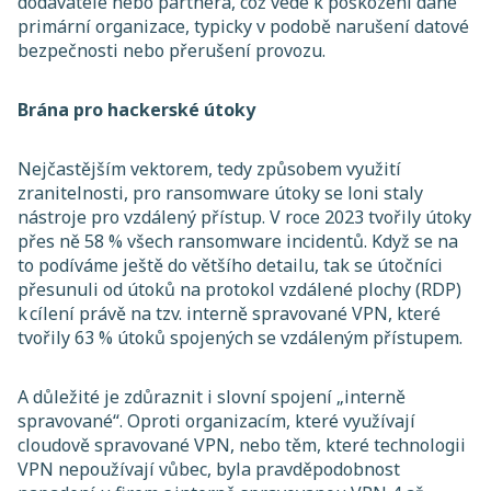
dodavatele nebo partnera, což vede k poškození dané
primární organizace, typicky v podobě narušení datové
bezpečnosti nebo přerušení provozu.
Brána pro hackerské útoky
Nejčastějším vektorem, tedy způsobem využití
zranitelnosti, pro ransomware útoky se loni staly
nástroje pro vzdálený přístup. V roce 2023 tvořily útoky
přes ně 58 % všech ransomware incidentů. Když se na
to podíváme ještě do většího detailu, tak se útočníci
přesunuli od útoků na protokol vzdálené plochy (RDP)
k cílení právě na tzv. interně spravované VPN, které
tvořily 63 % útoků spojených se vzdáleným přístupem.
A důležité je zdůraznit i slovní spojení „interně
spravované“. Oproti organizacím, které využívají
cloudově spravované VPN, nebo těm, které technologii
VPN nepoužívají vůbec, byla pravděpodobnost