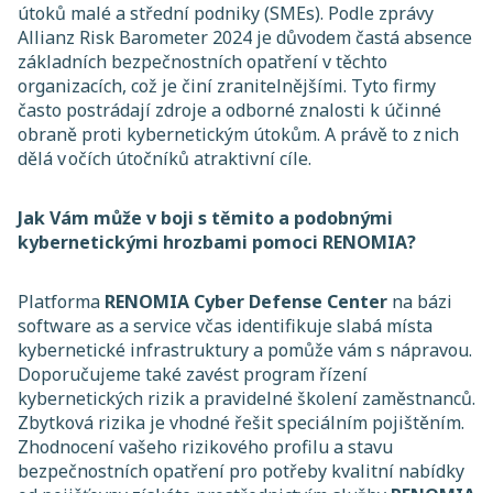
útoků malé a střední podniky (SMEs). Podle zprávy
Allianz Risk Barometer 2024 je důvodem častá absence
základních bezpečnostních opatření v těchto
organizacích, což je činí zranitelnějšími. Tyto firmy
často postrádají zdroje a odborné znalosti k účinné
obraně proti kybernetickým útokům. A právě to z nich
dělá v očích útočníků atraktivní cíle.
Jak Vám může v boji s těmito a podobnými
kybernetickými hrozbami pomoci RENOMIA?
Platforma
RENOMIA Cyber Defense Center
na bázi
software as a service včas identifikuje slabá místa
kybernetické infrastruktury a pomůže vám s nápravou.
Doporučujeme také zavést program řízení
kybernetických rizik a pravidelné školení zaměstnanců.
Zbytková rizika je vhodné řešit speciálním pojištěním.
Zhodnocení vašeho rizikového profilu a stavu
bezpečnostních opatření pro potřeby kvalitní nabídky