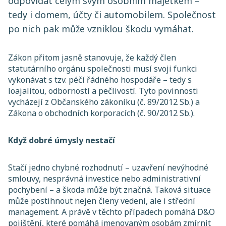
odpovídat celým svým osobním majetkem –
tedy i domem, účty či automobilem. Společnost
po nich pak může vzniklou škodu vymáhat.
Zákon přitom jasně stanovuje, že každý člen
statutárního orgánu společnosti musí svoji funkci
vykonávat s tzv. péčí řádného hospodáře – tedy s
loajalitou, odborností a pečlivostí. Tyto povinnosti
vycházejí z Občanského zákoníku (č. 89/2012 Sb.) a
Zákona o obchodních korporacích (č. 90/2012 Sb.).
Když dobré úmysly nestačí
Stačí jedno chybné rozhodnutí – uzavření nevýhodné
smlouvy, nesprávná investice nebo administrativní
pochybení – a škoda může být značná. Taková situace
může postihnout nejen členy vedení, ale i střední
management. A právě v těchto případech pomáhá D&O
pojištění, které pomáhá jmenovaným osobám zmírnit