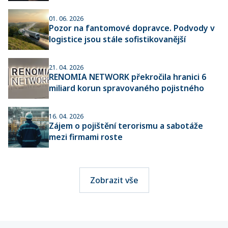
01. 06. 2026
Pozor na fantomové dopravce. Podvody v
logistice jsou stále sofistikovanější
21. 04. 2026
RENOMIA NETWORK překročila hranici 6
miliard korun spravovaného pojistného
16. 04. 2026
Zájem o pojištění terorismu a sabotáže
mezi firmami roste
Zobrazit vše