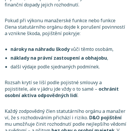
finanční dopady jejich rozhodnutí.
Pokud při výkonu manažerské funkce nebo funkce
člena statutárního orgánu dojde k porušení povinností
a vznikne škoda, pojištění pokryje:
nároky na náhradu škody
vůči těmto osobám,
náklady na právní zastoupení a obhajobu
,
další výdaje podle sjednaných podmínek.
Rozsah krytí se liší podle pojistné smlouvy a
pojistitele, ale v jádru jde vždy o to samé –
ochránit
osobní aktiva odpovědných lidí
.
Každý zodpovědný člen statutárního orgánu a manažer
ví, že s rozhodováním přichází i riziko.
D&O pojištění
mu umožňuje činit rozhodnutí podle nejlepšího vědomí
a svědomí – a přitom
bez obav o osobní majetek
. V