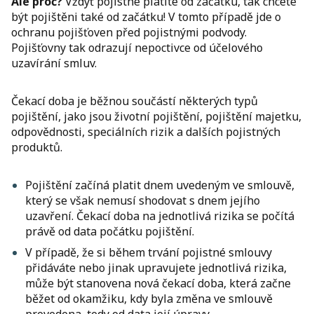
Ale proč?
Vždyť pojistné platíte od začátku, tak chcete
být pojištěni také od začátku! V tomto případě
jde o
ochranu pojišťoven před pojistnými podvody.
Pojišťovny tak odrazují nepoctivce od účelového
uzavírání smluv.
Čekací doba je běžnou součástí některých typů
pojištění, jako jsou životní pojištění, pojištění majetku,
odpovědnosti, speciálních rizik a dalších pojistných
produktů.
Pojištění začíná platit dnem uvedeným ve smlouvě,
který se však nemusí shodovat s dnem jejího
uzavření. Čekací doba na jednotlivá rizika se počítá
právě od data počátku pojištění.
V případě, že si během trvání pojistné smlouvy
přidáváte nebo jinak upravujete jednotlivá rizika,
může být stanovena nová čekací doba, která začne
běžet od okamžiku, kdy byla změna ve smlouvě